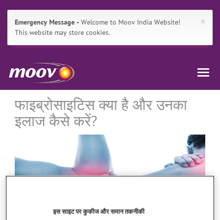
×
Emergency Message
Welcome to Moov India Website!
This website may store cookies.
Main
Skip
मूव
Navigation
to:
Togg
इंडिया
Primary
navig
Navigation
,
Breadcrumbs
Main
फाइब्रोसाइटिस क्या है और उनका
Content
इलाज कैसे करें?
Search
इस साइट पर कुकीज और समान तकनीकी